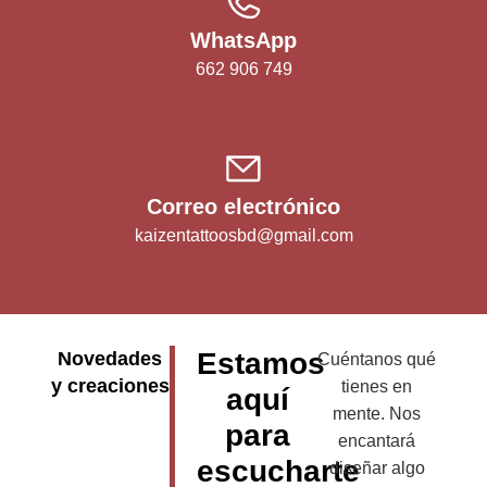
WhatsApp
662 906 749
Correo electrónico
kaizentattoosbd@gmail.com
Estamos
Novedades
Cuéntanos qué
y creaciones
tienes en
aquí
mente. Nos
para
encantará
escucharte
diseñar algo